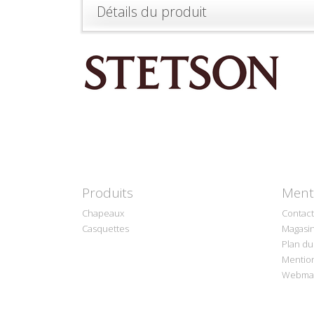
Détails du produit
Produits
Ment
Chapeaux
Contact
Casquettes
Magasi
Plan du 
Mention
Webmas