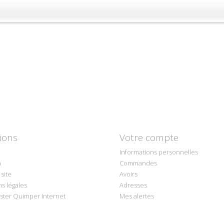
ions
Votre compte
Informations personnelles
n
Commandes
site
Avoirs
s légales
Adresses
ter Quimper Internet
Mes alertes