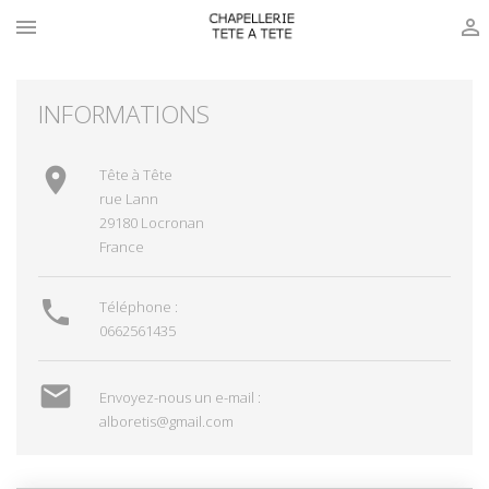


INFORMATIONS

Tête à Tête
rue Lann
29180 Locronan
France

Téléphone :
0662561435

Envoyez-nous un e-mail :
alboretis@gmail.com